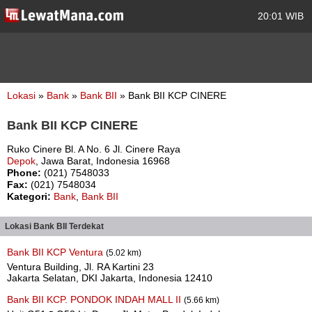
20:01 WIB
Lokasi
»
Bank
»
Bank BII
» Bank BII KCP CINERE
Bank BII KCP CINERE
Ruko Cinere Bl. A No. 6 Jl. Cinere Raya
Depok
, Jawa Barat, Indonesia 16968
Phone:
(021) 7548033
Fax:
(021) 7548034
Kategori:
Bank
,
Bank BII
Lokasi Bank BII Terdekat
Bank BII KCP Ventura
(5.02 km)
Ventura Building, Jl. RA Kartini 23
Jakarta Selatan, DKI Jakarta, Indonesia 12410
Bank BII KCP. PONDOK INDAH MALL II
(5.66 km)