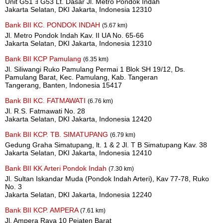
Unit G51 ﾖ G53 Lt. Dasar Jl. Metro Pondok Indah
Jakarta Selatan, DKI Jakarta, Indonesia 12310
Bank BII KC. PONDOK INDAH
(5.67 km)
Jl. Metro Pondok Indah Kav. II UA No. 65-66
Jakarta Selatan, DKI Jakarta, Indonesia 12310
Bank BII KCP Pamulang
(6.35 km)
Jl. Siliwangi Ruko Pamulang Permai 1 Blok SH 19/12, Ds.
Pamulang Barat, Kec. Pamulang, Kab. Tangeran
Tangerang, Banten, Indonesia 15417
Bank BII KC. FATMAWATI
(6.76 km)
Jl. R.S. Fatmawati No. 28
Jakarta Selatan, DKI Jakarta, Indonesia 12420
Bank BII KCP. TB. SIMATUPANG
(6.79 km)
Gedung Graha Simatupang, lt. 1 & 2 Jl. T B Simatupang Kav. 38
Jakarta Selatan, DKI Jakarta, Indonesia 12410
Bank BII KK Arteri Pondok Indah
(7.30 km)
Jl. Sultan Iskandar Muda (Pondok Indah Arteri), Kav 77-78, Ruko
No. 3
Jakarta Selatan, DKI Jakarta, Indonesia 12240
Bank BII KCP. AMPERA
(7.61 km)
Jl. Ampera Raya 10 Pejaten Barat