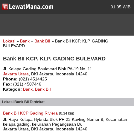
01:05 WIB
Lokasi
»
Bank
»
Bank BII
» Bank BII KCP. KLP. GADING
BULEVARD
Bank BII KCP. KLP. GADING BULEVARD
Jl. Kelapa Gading Boulevard Blok PA-19 No. 11
Jakarta Utara
, DKI Jakarta, Indonesia 14240
Phone:
(021) 4514425
Fax:
(021) 4507446
Kategori:
Bank
,
Bank BII
Lokasi Bank BII Terdekat
Bank BII KCP Gading Riviera
(0.34 km)
Jl. Raya Kelapa Hybrida Blok PF-23 Kavling Nomor 9, Kecamatan
kelapa gading, kelurahan Pegangsaan Du
Jakarta Utara, DKI Jakarta, Indonesia 14240