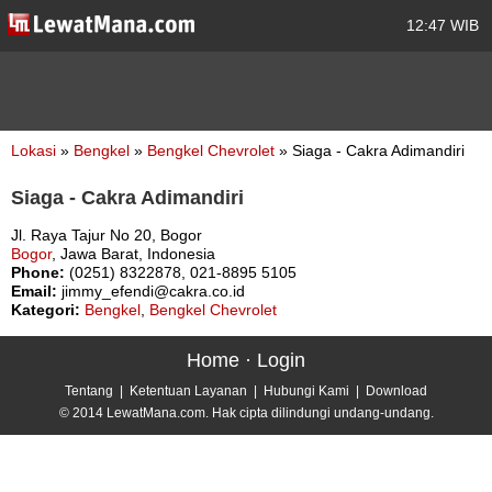
12:47 WIB
Lokasi
»
Bengkel
»
Bengkel Chevrolet
» Siaga - Cakra Adimandiri
Siaga - Cakra Adimandiri
Jl. Raya Tajur No 20, Bogor
Bogor
, Jawa Barat, Indonesia
Phone:
(0251) 8322878, 021-8895 5105
Email:
jimmy_efendi@cakra.co.id
Kategori:
Bengkel
,
Bengkel Chevrolet
Home
·
Login
Tentang
|
Ketentuan Layanan
|
Hubungi Kami
|
Download
© 2014 LewatMana.com. Hak cipta dilindungi undang-undang.