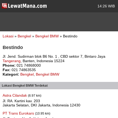
14:26 WIB
Lokasi
»
Bengkel
»
Bengkel BMW
» Bestindo
Bestindo
Jl. Jend. Sudirman blok B6 No. 1 , CBD sektor 7, Bintaro Jaya
Tangerang
, Banten, Indonesia 15224
Phone:
021 74868000
Fax:
021 74863535
Kategori:
Bengkel
,
Bengkel BMW
Lokasi Bengkel BMW Terdekat
Astra Cilandak
(6.97 km)
Jl. RA. Kartini kav. 203
Jakarta Selatan, DKI Jakarta, Indonesia 12430
PT Trans Eurokars
(10.95 km)