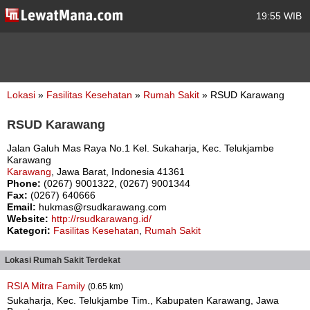
19:55 WIB
Lokasi
»
Fasilitas Kesehatan
»
Rumah Sakit
» RSUD Karawang
RSUD Karawang
Jalan Galuh Mas Raya No.1 Kel. Sukaharja, Kec. Telukjambe
Karawang
Karawang
, Jawa Barat, Indonesia 41361
Phone:
(0267) 9001322, (0267) 9001344
Fax:
(0267) 640666
Email:
hukmas@rsudkarawang.com
Website:
http://rsudkarawang.id/
Kategori:
Fasilitas Kesehatan
,
Rumah Sakit
Lokasi Rumah Sakit Terdekat
RSIA Mitra Family
(0.65 km)
Sukaharja, Kec. Telukjambe Tim., Kabupaten Karawang, Jawa