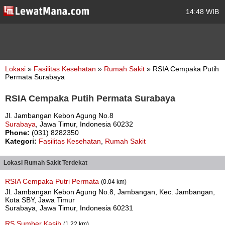
14:48 WIB
Lokasi
»
Fasilitas Kesehatan
»
Rumah Sakit
» RSIA Cempaka Putih
Permata Surabaya
RSIA Cempaka Putih Permata Surabaya
Jl. Jambangan Kebon Agung No.8
Surabaya
, Jawa Timur, Indonesia 60232
Phone:
(031) 8282350
Kategori:
Fasilitas Kesehatan
,
Rumah Sakit
Lokasi Rumah Sakit Terdekat
RSIA Cempaka Putri Permata
(0.04 km)
Jl. Jambangan Kebon Agung No.8, Jambangan, Kec. Jambangan,
Kota SBY, Jawa Timur
Surabaya, Jawa Timur, Indonesia 60231
RS Sumber Kasih
(1.22 km)