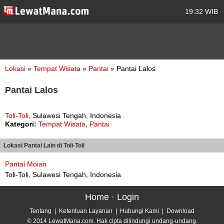
19:32 WIB
Lokasi
»
Tempat Wisata
»
Pantai
» Pantai Lalos
Pantai Lalos
Toli-Toli
, Sulawesi Tengah, Indonesia
Kategori:
Tempat Wisata
,
Pantai
Lokasi Pantai Lain di Toli-Toli
Pantai Moian
Toli-Toli, Sulawesi Tengah, Indonesia
Home
·
Login
Tentang
|
Ketentuan Layanan
|
Hubungi Kami
|
Download
© 2014 LewatMana.com. Hak cipta dilindungi undang-undang.