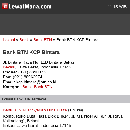
11:15 WIB
Lokasi
»
Bank
»
Bank BTN
» Bank BTN KCP Bintara
Bank BTN KCP Bintara
Jl. Bintara Raya No. 11D Bintara Bekasi
Bekasi
, Jawa Barat, Indonesia 17145
Phone:
(021) 8890973
Fax:
(021) 88962974
Email:
kcp.bintara@btn.co.id
Kategori:
Bank
,
Bank BTN
Lokasi Bank BTN Terdekat
Bank BTN KCP Syariah Duta Plaza
(1.76 km)
Komp. Ruko Duta Plaza Blok B II/14, Jl. KH. Noer Ali (d/h Jl. Raya
Kalimalang), Bekasi
Bekasi, Jawa Barat, Indonesia 17145