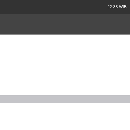
22:35 WIB