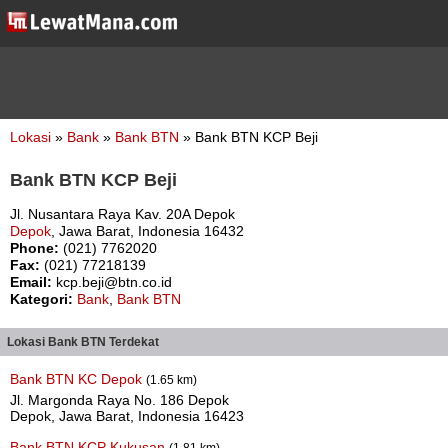
Lokasi
»
Bank
»
Bank BTN
» Bank BTN KCP Beji
Bank BTN KCP Beji
Jl. Nusantara Raya Kav. 20A Depok
Depok
, Jawa Barat, Indonesia 16432
Phone:
(021) 7762020
Fax:
(021) 77218139
Email:
kcp.beji@btn.co.id
Kategori:
Bank
,
Bank BTN
Lokasi Bank BTN Terdekat
Bank BTN KC Depok
(1.65 km)
Jl. Margonda Raya No. 186 Depok
Depok, Jawa Barat, Indonesia 16423
Bank BTN KCP Kukusan
(1.81 km)