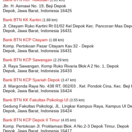
Jln. H. Asmawi No. 19, Beji Depok
Depok, Jawa Barat, Indonesia 16425
Bank BTN KK Kartini
(1.88 km)
Jl. Citayam Ruko Kartini Rt 01/02 Kel Depok Kec. Pancoran Mas Dep
Depok, Jawa Barat, Indonesia 16431
Bank BTN KCP Citayam
(1.88 km)
Komp. Pertokoan Pasar Citayam Kav.32 - Depok
Depok, Jawa Barat, Indonesia 16431
Bank BTN KCP Sawangan
(2.29 km)
Jl. Raya Sawangan, Komp Ruko Rivaria Blok A 2 No. 1, Depok
Depok, Jawa Barat, Indonesia 16433
Bank BTN KCP Syariah Depok
(3.47 km)
Jl. Margonda Raya No. 438 RT, 002/03 , Kel. Pondok Cina, Kec. Beji
Depok, Jawa Barat, Indonesia 16424
Bank BTN KK Fakultas Psikologi UI
(3.55 km)
Gedung Fakultas Psikologi, JL. Lingkar Kampus Raya, Kampus UI D
Depok, Jawa Barat, Indonesia 16424
Bank BTN KCP Depok II Timur
(4.05 km)
Komp. Pertokoan Jl. Proklamasi Blok. A No.2-3 Depok Timur, Depok
Depok, Jawa Barat, Indonesia 16417