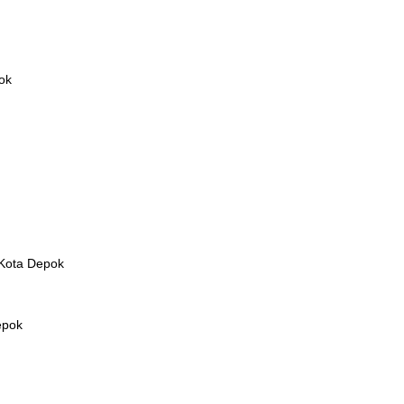
ok
 Kota Depok
epok