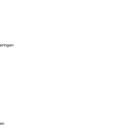
aringan
lan