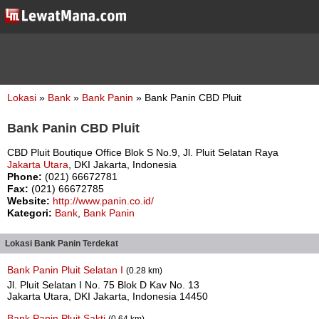
Lokasi
»
Bank
»
Bank Panin
» Bank Panin CBD Pluit
Bank Panin CBD Pluit
CBD Pluit Boutique Office Blok S No.9, Jl. Pluit Selatan Raya
Jakarta Utara
, DKI Jakarta, Indonesia
Phone:
(021) 66672781
Fax:
(021) 66672785
Website:
http://www.panin.co.id/
Kategori:
Bank
,
Bank Panin
Lokasi Bank Panin Terdekat
Bank Panin Pluit Selatan I
(0.28 km)
Jl. Pluit Selatan I No. 75 Blok D Kav No. 13
Jakarta Utara, DKI Jakarta, Indonesia 14450
Bank Panin Pluit Sakti
(0.64 km)