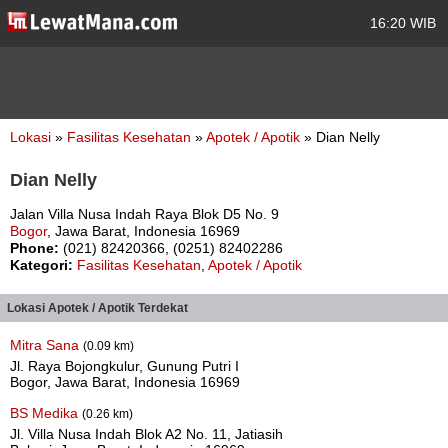
16:20 WIB
Lokasi
»
Fasilitas Kesehatan
»
Apotek / Apotik
» Dian Nelly
Dian Nelly
Jalan Villa Nusa Indah Raya Blok D5 No. 9
Bogor
, Jawa Barat, Indonesia 16969
Phone:
(021) 82420366, (0251) 82402286
Kategori:
Fasilitas Kesehatan
,
Apotek / Apotik
Lokasi Apotek / Apotik Terdekat
Mitra Sana
(0.09 km)
Jl. Raya Bojongkulur, Gunung Putri I
Bogor, Jawa Barat, Indonesia 16969
BS Medika
(0.26 km)
Jl. Villa Nusa Indah Blok A2 No. 11, Jatiasih