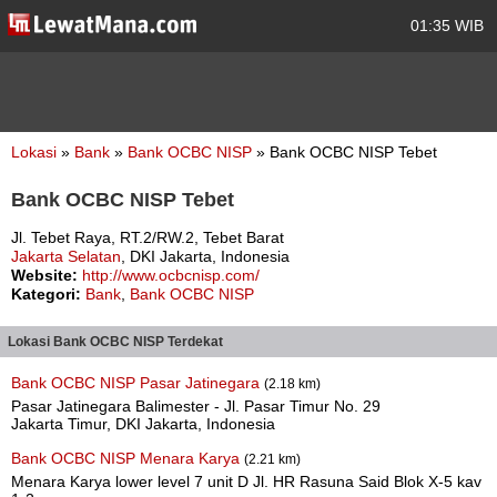
01:35 WIB
Lokasi
»
Bank
»
Bank OCBC NISP
» Bank OCBC NISP Tebet
Bank OCBC NISP Tebet
Jl. Tebet Raya, RT.2/RW.2, Tebet Barat
Jakarta Selatan
, DKI Jakarta, Indonesia
Website:
http://www.ocbcnisp.com/
Kategori:
Bank
,
Bank OCBC NISP
Lokasi Bank OCBC NISP Terdekat
Bank OCBC NISP Pasar Jatinegara
(2.18 km)
Pasar Jatinegara Balimester - Jl. Pasar Timur No. 29
Jakarta Timur, DKI Jakarta, Indonesia
Bank OCBC NISP Menara Karya
(2.21 km)
Menara Karya lower level 7 unit D Jl. HR Rasuna Said Blok X-5 kav