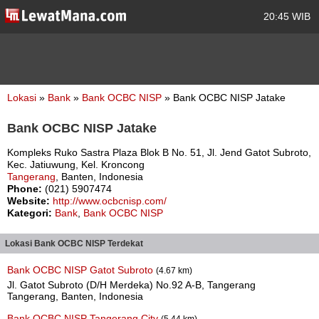
20:45 WIB
Lokasi
»
Bank
»
Bank OCBC NISP
» Bank OCBC NISP Jatake
Bank OCBC NISP Jatake
Kompleks Ruko Sastra Plaza Blok B No. 51, Jl. Jend Gatot Subroto,
Kec. Jatiuwung, Kel. Kroncong
Tangerang
, Banten, Indonesia
Phone:
(021) 5907474
Website:
http://www.ocbcnisp.com/
Kategori:
Bank
,
Bank OCBC NISP
Lokasi Bank OCBC NISP Terdekat
Bank OCBC NISP Gatot Subroto
(4.67 km)
Jl. Gatot Subroto (D/H Merdeka) No.92 A-B, Tangerang
Tangerang, Banten, Indonesia
Bank OCBC NISP Tangerang City
(5.44 km)