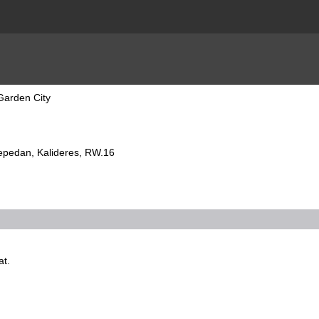
 Garden City
repedan, Kalideres, RW.16
at.