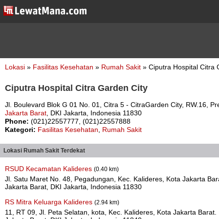
Lokasi
»
Fasilitas Kesehatan
»
Rumah Sakit
» Ciputra Hospital Citra
Ciputra Hospital Citra Garden City
Jl. Boulevard Blok G 01 No. 01, Citra 5 - CitraGarden City, RW.16, P
Jakarta Barat
, DKI Jakarta, Indonesia 11830
Phone:
(021)22557777, (021)22557888
Kategori:
Fasilitas Kesehatan
,
Rumah Sakit
Lokasi Rumah Sakit Terdekat
RSUD Kecamatan Kalideres
(0.40 km)
Jl. Satu Maret No. 48, Pegadungan, Kec. Kalideres, Kota Jakarta Bar
Jakarta Barat, DKI Jakarta, Indonesia 11830
RS Mitra Keluarga Kalideres
(2.94 km)
11, RT 09, Jl. Peta Selatan, kota, Kec. Kalideres, Kota Jakarta Barat.