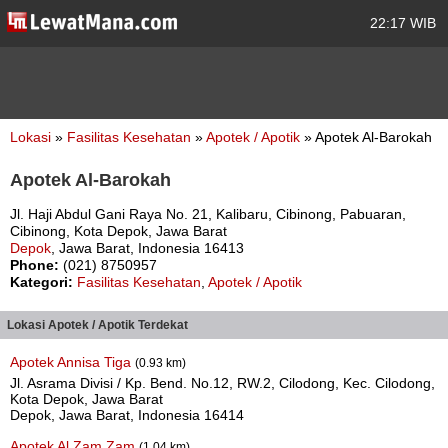
22:17 WIB
Lokasi
»
Fasilitas Kesehatan
»
Apotek / Apotik
» Apotek Al-Barokah
Apotek Al-Barokah
Jl. Haji Abdul Gani Raya No. 21, Kalibaru, Cibinong, Pabuaran,
Cibinong, Kota Depok, Jawa Barat
Depok
, Jawa Barat, Indonesia 16413
Phone:
(021) 8750957
Kategori:
Fasilitas Kesehatan
,
Apotek / Apotik
Lokasi Apotek / Apotik Terdekat
Apotek Annisa Tiga
(0.93 km)
Jl. Asrama Divisi / Kp. Bend. No.12, RW.2, Cilodong, Kec. Cilodong,
Kota Depok, Jawa Barat
Depok, Jawa Barat, Indonesia 16414
Apotek Al Zam Zam
(1.04 km)