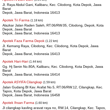
Jl. Raya Abdul Gani, Kalibaru, Kec. Cilodong, Kota Depok, Jawa
Barat
Depok, Jawa Barat, Indonesia 16413
Apotek Tri Farma
(1.18 km)
Alazkar Jalan Raden Saleh, RT.06/RW.05, Cilodong, Depok, Kota
Depok, Jawa Barat
Depok, Jawa Barat, Indonesia 16413
Apotek Faza Farma Depok
(1.22 km)
Jl. Kemang Raya, Cilodong, Kec. Cilodong, Kota Depok, Jawa
Barat
Depok, Jawa Barat, Indonesia 16413
Apotek Hari-Hari
(1.44 km)
Gg. Hj Senin No.80A, Kalibaru, Kec. Cilodong, Kota Depok, Jawa
Barat
Depok, Jawa Barat, Indonesia 16414
Apotek ASYIFA Cilangkap
(1.59 km)
Jalan Gudang BI Kav. Arafat No.5, RT.06/RW.12, Cilangkap, Kec.
Tapos, Kota Depok, Jawa Barat
Depok, Jawa Barat, Indonesia 16458
Apotek Ihsan Farma
(1.60 km)
Jl cilangkap kavling aravat raya no, RW.14, Cilangkap, Kec. Tapos,