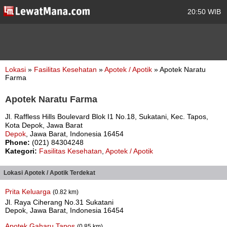
20:50 WIB
Lokasi
»
Fasilitas Kesehatan
»
Apotek / Apotik
» Apotek Naratu
Farma
Apotek Naratu Farma
Jl. Raffless Hills Boulevard Blok I1 No.18, Sukatani, Kec. Tapos,
Kota Depok, Jawa Barat
Depok
, Jawa Barat, Indonesia 16454
Phone:
(021) 84304248
Kategori:
Fasilitas Kesehatan
,
Apotek / Apotik
Lokasi Apotek / Apotik Terdekat
Prita Keluarga
(0.82 km)
Jl. Raya Ciherang No.31 Sukatani
Depok, Jawa Barat, Indonesia 16454
Apotek Gaharu Tapos
(0.85 km)