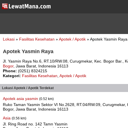
Lokasi
»
Fasilitas Kesehatan
»
Apotek / Apotik
» Apotek Yasmin Raya
Apotek Yasmin Raya
Jl. Yasmin Raya No.6, RT.10/RW.08, Curugmekar, Kec. Bogor Bar., K
Bogor
, Jawa Barat, Indonesia 16113
Phone:
(0251) 8324215
Kategori:
Fasilitas Kesehatan
,
Apotek / Apotik
Lokasi Apotek / Apotik Terdekat
Apotek asia yasmin
(0.52 km)
Ruko Taman Yasmin Sektor VI No.2628, RT.04/RW.09, Curugmekar, K
Bogor, Jawa Barat, Indonesia 16113
Asia
(0.56 km)
Jl. Ring Road no. 142 Tamn Yasmin