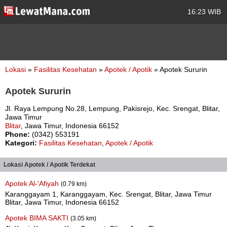
16:23 WIB
Lokasi
»
Fasilitas Kesehatan
»
Apotek / Apotik
» Apotek Sururin
Apotek Sururin
Jl. Raya Lempung No.28, Lempung, Pakisrejo, Kec. Srengat, Blitar,
Jawa Timur
Blitar
, Jawa Timur, Indonesia 66152
Phone:
(0342) 553191
Kategori:
Fasilitas Kesehatan
,
Apotek / Apotik
Lokasi Apotek / Apotik Terdekat
Apotek Al-'Afiyah
(0.79 km)
Karanggayam 1, Karanggayam, Kec. Srengat, Blitar, Jawa Timur
Blitar, Jawa Timur, Indonesia 66152
Apotek BIMA SAKTI
(3.05 km)