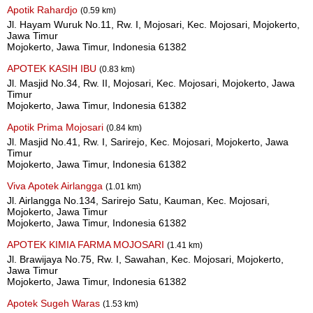
Apotik Rahardjo
(0.59 km)
Jl. Hayam Wuruk No.11, Rw. I, Mojosari, Kec. Mojosari, Mojokerto,
Jawa Timur
Mojokerto, Jawa Timur, Indonesia 61382
APOTEK KASIH IBU
(0.83 km)
Jl. Masjid No.34, Rw. II, Mojosari, Kec. Mojosari, Mojokerto, Jawa
Timur
Mojokerto, Jawa Timur, Indonesia 61382
Apotik Prima Mojosari
(0.84 km)
Jl. Masjid No.41, Rw. I, Sarirejo, Kec. Mojosari, Mojokerto, Jawa
Timur
Mojokerto, Jawa Timur, Indonesia 61382
Viva Apotek Airlangga
(1.01 km)
Jl. Airlangga No.134, Sarirejo Satu, Kauman, Kec. Mojosari,
Mojokerto, Jawa Timur
Mojokerto, Jawa Timur, Indonesia 61382
APOTEK KIMIA FARMA MOJOSARI
(1.41 km)
Jl. Brawijaya No.75, Rw. I, Sawahan, Kec. Mojosari, Mojokerto,
Jawa Timur
Mojokerto, Jawa Timur, Indonesia 61382
Apotek Sugeh Waras
(1.53 km)