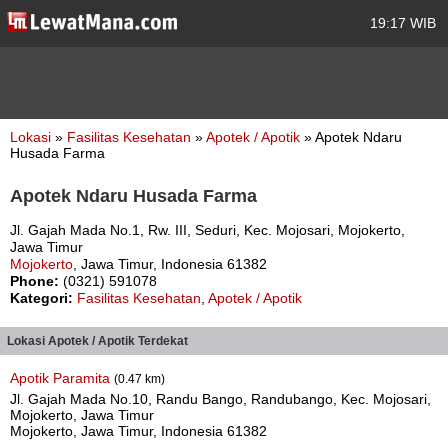
19:17 WIB
Lokasi
»
Fasilitas Kesehatan
»
Apotek / Apotik
» Apotek Ndaru
Husada Farma
Apotek Ndaru Husada Farma
Jl. Gajah Mada No.1, Rw. III, Seduri, Kec. Mojosari, Mojokerto,
Jawa Timur
Mojokerto
, Jawa Timur, Indonesia 61382
Phone:
(0321) 591078
Kategori:
Fasilitas Kesehatan
,
Apotek / Apotik
Lokasi Apotek / Apotik Terdekat
Apotik Paramita
(0.47 km)
Jl. Gajah Mada No.10, Randu Bango, Randubango, Kec. Mojosari,
Mojokerto, Jawa Timur
Mojokerto, Jawa Timur, Indonesia 61382