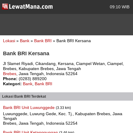
09:10 WIB
Lokasi
»
Bank
»
Bank BRI
» Bank BRI Kersana
Bank BRI Kersana
Jl Slamet Riyadi, Cikandang, Kersana, Ciampel Wetan, Ciampel,
Brebes, Kabupaten Brebes, Jawa Tengah
Brebes
, Jawa Tengah, Indonesia 52264
Phone:
(0283) 889200
Kategori:
Bank
,
Bank BRI
Lokasi Bank BRI Terdekat
Bank BRI Unit Luwunggede
(3.33 km)
Luwunggede, Luwung Gede, Kec. Tj., Kabupaten Brebes, Jawa
Tengah
Brebes, Jawa Tengah, Indonesia 52254
Bank BRI Unit Ketanggungan
(3.46 km)