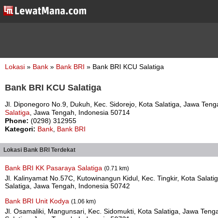
Lokasi
»
Bank
»
Bank BRI
» Bank BRI KCU Salatiga
Bank BRI KCU Salatiga
Jl. Diponegoro No.9, Dukuh, Kec. Sidorejo, Kota Salatiga, Jawa Teng
Salatiga
, Jawa Tengah, Indonesia 50714
Phone:
(0298) 312955
Kategori:
Bank
,
Bank BRI
Lokasi Bank BRI Terdekat
Bank BRI KK Pasaraya Salatiga
(0.71 km)
Jl. Kalinyamat No.57C, Kutowinangun Kidul, Kec. Tingkir, Kota Salat
Salatiga, Jawa Tengah, Indonesia 50742
Bank BRI Unit Kodya
(1.06 km)
Jl. Osamaliki, Mangunsari, Kec. Sidomukti, Kota Salatiga, Jawa Teng