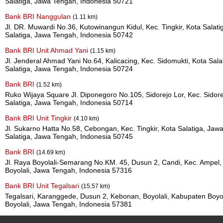
Salatiga, Jawa Tengah, Indonesia 50721
Bank BRI Nanggulan
(1.11 km)
Jl. DR. Muwardi No.36, Kutowinangun Kidul, Kec. Tingkir, Kota Salat
Salatiga, Jawa Tengah, Indonesia 50742
Bank BRI Unit Ahmad Yani
(1.15 km)
Jl. Jenderal Ahmad Yani No.64, Kalicacing, Kec. Sidomukti, Kota Sal
Salatiga, Jawa Tengah, Indonesia 50724
Bank BRI
(1.52 km)
Ruko Wijaya Square Jl. Diponegoro No.105, Sidorejo Lor, Kec. Sidor
Salatiga, Jawa Tengah, Indonesia 50714
Bank BRI Unit Tingkir
(4.10 km)
Jl. Sukarno Hatta No.58, Cebongan, Kec. Tingkir, Kota Salatiga, Jaw
Salatiga, Jawa Tengah, Indonesia 50745
Bank BRI
(14.69 km)
Jl. Raya Boyolali-Semarang No.KM. 45, Dusun 2, Candi, Kec. Ampel,
Boyolali, Jawa Tengah, Indonesia 57316
Bank BRI Unit Tegalsari
(15.57 km)
Tegalsari, Karanggede, Dusun 2, Kebonan, Boyolali, Kabupaten Boyo
Boyolali, Jawa Tengah, Indonesia 57381