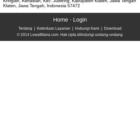
Kringian, Kenaiban, Kec. Juwiring, Kabupaten Klaten, Jawa Tengah
Klaten, Jawa Tengah, Indonesia 57472
Home
·
Login
Tentang
|
Ketentuan Layanan
|
Hubungi Kami
|
Download
© 2014 LewatMana.com. Hak cipta dilindungi undang-undang.