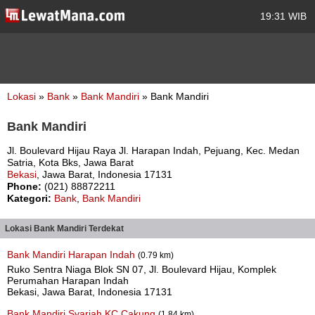
19:31 WIB
Lokasi
»
Bank
»
Bank Mandiri
» Bank Mandiri
Bank Mandiri
Jl. Boulevard Hijau Raya Jl. Harapan Indah, Pejuang, Kec. Medan
Satria, Kota Bks, Jawa Barat
Bekasi
, Jawa Barat, Indonesia 17131
Phone:
(021) 88872211
Kategori:
Bank
,
Bank Mandiri
Lokasi Bank Mandiri Terdekat
Bank Mandiri Harapan Indah
(0.79 km)
Ruko Sentra Niaga Blok SN 07, Jl. Boulevard Hijau, Komplek
Perumahan Harapan Indah
Bekasi, Jawa Barat, Indonesia 17131
Bank Mandiri Syariah KC Cakung
(1.84 km)