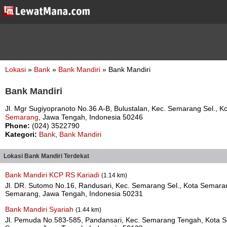
Lokasi
»
Bank
»
Bank Mandiri
» Bank Mandiri
Bank Mandiri
Jl. Mgr Sugiyopranoto No.36 A-B, Bulustalan, Kec. Semarang Sel.,
Semarang
, Jawa Tengah, Indonesia 50246
Phone:
(024) 3522790
Kategori:
Bank
,
Bank Mandiri
Lokasi Bank Mandiri Terdekat
Bank Mandiri KCP RS Kariadi
(1.14 km)
Jl. DR. Sutomo No.16, Randusari, Kec. Semarang Sel., Kota Semar
Semarang, Jawa Tengah, Indonesia 50231
Bank Mandiri Syariah
(1.44 km)
Jl. Pemuda No.583-585, Pandansari, Kec. Semarang Tengah, Kota 