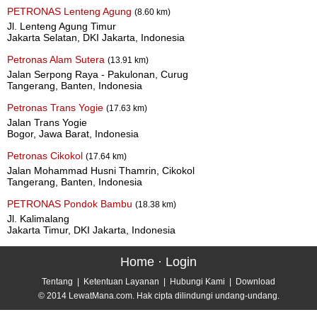
PETRONAS Lenteng Agung
(8.60 km)
Jl. Lenteng Agung Timur
Jakarta Selatan, DKI Jakarta, Indonesia
Petronas Alam Sutera
(13.91 km)
Jalan Serpong Raya - Pakulonan, Curug
Tangerang, Banten, Indonesia
Petronas Trans Yogie
(17.63 km)
Jalan Trans Yogie
Bogor, Jawa Barat, Indonesia
Petronas Cikokol
(17.64 km)
Jalan Mohammad Husni Thamrin, Cikokol
Tangerang, Banten, Indonesia
PETRONAS Pondok Bambu
(18.38 km)
Jl. Kalimalang
Jakarta Timur, DKI Jakarta, Indonesia
Home
·
Login
Tentang
|
Ketentuan Layanan
|
Hubungi Kami
|
Download
© 2014 LewatMana.com. Hak cipta dilindungi undang-undang.