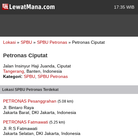
17:35 WIB
Lokasi
»
SPBU
»
SPBU Petronas
» Petronas Ciputat
Petronas Ciputat
Jalan Insinyur Haji Juanda, Ciputat
Tangerang
, Banten, Indonesia
Kategori:
SPBU
,
SPBU Petronas
Lokasi SPBU Petronas Terdekat
PETRONAS Pesanggrahan
(5.08 km)
Jl. Bintaro Raya
Jakarta Barat, DKI Jakarta, Indonesia
PETRONAS Fatmawati
(5.25 km)
Jl. R.S Fatmawati
Jakarta Selatan, DKI Jakarta, Indonesia