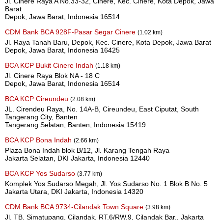
Jl. Cinere Raya A No.33-32, Cinere, Kec. Cinere, Kota Depok, Jawa
Barat
Depok, Jawa Barat, Indonesia 16514
CDM Bank BCA 928F-Pasar Segar Cinere
(1.02 km)
Jl. Raya Tanah Baru, Depok, Kec. Cinere, Kota Depok, Jawa Barat
Depok, Jawa Barat, Indonesia 16425
BCA KCP Bukit Cinere Indah
(1.18 km)
Jl. Cinere Raya Blok NA - 18 C
Depok, Jawa Barat, Indonesia 16514
BCA KCP Cireundeu
(2.08 km)
JL. Cirendeu Raya, No. 14A-B, Cireundeu, East Ciputat, South
Tangerang City, Banten
Tangerang Selatan, Banten, Indonesia 15419
BCA KCP Bona Indah
(2.66 km)
Plaza Bona Indah blok B/12, Jl. Karang Tengah Raya
Jakarta Selatan, DKI Jakarta, Indonesia 12440
BCA KCP Yos Sudarso
(3.77 km)
Komplek Yos Sudarso Megah, Jl. Yos Sudarso No. 1 Blok B No. 5
Jakarta Utara, DKI Jakarta, Indonesia 14320
CDM Bank BCA 9734-Cilandak Town Square
(3.98 km)
Jl. TB. Simatupang, Cilandak, RT.6/RW.9, Cilandak Bar., Jakarta