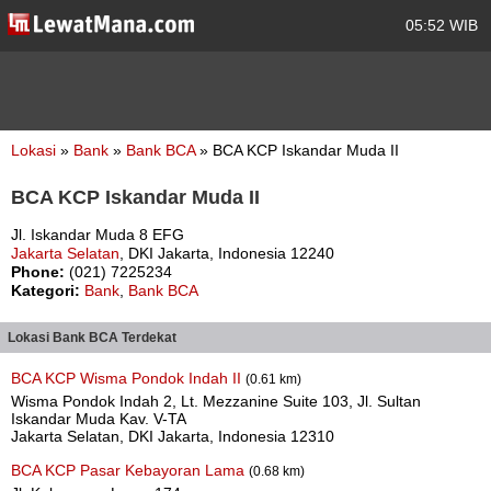
05:52 WIB
Lokasi
»
Bank
»
Bank BCA
» BCA KCP Iskandar Muda II
BCA KCP Iskandar Muda II
Jl. Iskandar Muda 8 EFG
Jakarta Selatan
, DKI Jakarta, Indonesia 12240
Phone:
(021) 7225234
Kategori:
Bank
,
Bank BCA
Lokasi Bank BCA Terdekat
BCA KCP Wisma Pondok Indah II
(0.61 km)
Wisma Pondok Indah 2, Lt. Mezzanine Suite 103, Jl. Sultan
Iskandar Muda Kav. V-TA
Jakarta Selatan, DKI Jakarta, Indonesia 12310
BCA KCP Pasar Kebayoran Lama
(0.68 km)