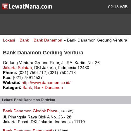
02:18 WIB
Lokasi
»
Bank
»
Bank Danamon
» Bank Danamon Gedung Ventura
Bank Danamon Gedung Ventura
Gedung Ventura Ground Floor, Jl. RA. Kartini No. 26
Jakarta Selatan
, DKI Jakarta, Indonesia 12430
Phone:
(021) 7504712, (021) 7504713
Fax:
(021) 75914537
Website:
http://www.danamon.co.id/
Kategori:
Bank
,
Bank Danamon
Lokasi Bank Danamon Terdekat
Bank Danamon Glodok Plaza
(0.43 km)
Jl. Pinangsia Raya Blok A No. 26 - 28
Jakarta Pusat, DKI Jakarta, Indonesia 11110
Bank Danamon Fatmawati
(1.12 km)