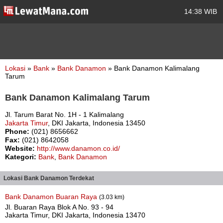
14:38 WIB
Lokasi
»
Bank
»
Bank Danamon
» Bank Danamon Kalimalang
Tarum
Bank Danamon Kalimalang Tarum
Jl. Tarum Barat No. 1H - 1 Kalimalang
Jakarta Timur
, DKI Jakarta, Indonesia 13450
Phone:
(021) 8656662
Fax:
(021) 8642058
Website:
http://www.danamon.co.id/
Kategori:
Bank
,
Bank Danamon
Lokasi Bank Danamon Terdekat
Bank Danamon Buaran Raya
(3.03 km)
Jl. Buaran Raya Blok A No. 93 - 94
Jakarta Timur, DKI Jakarta, Indonesia 13470