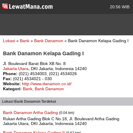
20:56 WIB
Lokasi
»
Bank
»
Bank Danamon
» Bank Danamon Kelapa Gading I
Bank Danamon Kelapa Gading I
Jl. Boulevard Barat Blok XB No. 8
Jakarta Utara
, DKI Jakarta, Indonesia 14240
Phone:
(021) 4534003, (021) 4534026
Fax:
(021) 4534021 - 030
Website:
http://www.danamon.co.id/
Kategori:
Bank
,
Bank Danamon
Lokasi Bank Danamon Terdekat
Bank Danamon Artha Gading
(0.04 km)
Rukan Artha Gading Blok C No.18, Jl. Boulevard Artha Gading
Jakarta Utara, DKI Jakarta, Indonesia 14240
Bank Danamon Kelapa Gading II
(0.62 km)