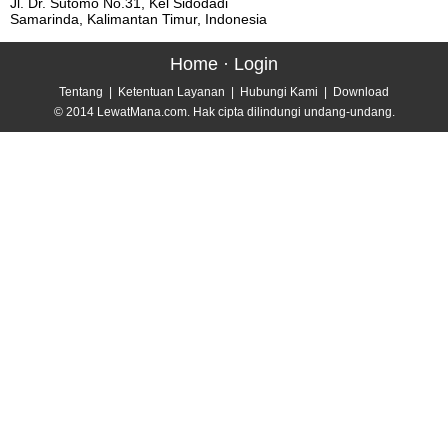
Jl. Dr. Sutomo No.31, Kel Sidodadi
Samarinda, Kalimantan Timur, Indonesia
Home
·
Login
Tentang
|
Ketentuan Layanan
|
Hubungi Kami
|
Download
© 2014 LewatMana.com. Hak cipta dilindungi undang-undang.