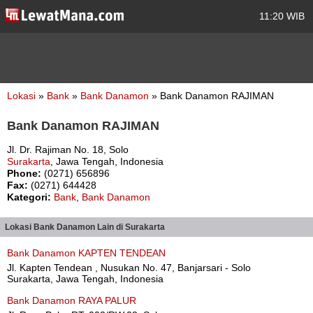
11:20 WIB
Lokasi
»
Bank
»
Bank Danamon
» Bank Danamon RAJIMAN
Bank Danamon RAJIMAN
Jl. Dr. Rajiman No. 18, Solo
Surakarta
, Jawa Tengah, Indonesia
Phone:
(0271) 656896
Fax:
(0271) 644428
Kategori:
Bank
,
Bank Danamon
Lokasi Bank Danamon Lain di Surakarta
Bank Danamon KAPTEN TENDEAN
Jl. Kapten Tendean , Nusukan No. 47, Banjarsari - Solo
Surakarta, Jawa Tengah, Indonesia
Bank Danamon RAYA PALUR