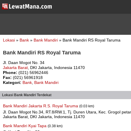
Lokasi
»
Bank
»
Bank Mandiri
» Bank Mandiri RS Royal Taruma
Bank Mandiri RS Royal Taruma
Jl. Daan Mogot No. 34
Jakarta Barat
, DKI Jakarta, Indonesia 11470
Phone:
(021) 56962446
Fax:
(021) 56961918
Kategori:
Bank
,
Bank Mandiri
Lokasi Bank Mandiri Terdekat
Bank Mandiri Jakarta R.S. Royal Taruma
(0.03 km)
Jl. Daan Mogot No.34, RT.8/RW.1, Tj. Duren Utara, Kec. Grogol peta
Jakarta Barat, DKI Jakarta, Indonesia 11470
Bank Mandiri Kyai Tapa
(0.38 km)