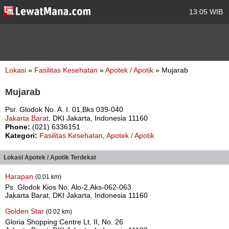
13:05 WIB
Lokasi
»
Fasilitas Kesehatan
»
Apotek / Apotik
» Mujarab
Mujarab
Psr. Glodok No. A. I. 01,Bks 039-040
Jakarta Barat
, DKI Jakarta, Indonesia 11160
Phone:
(021) 6336151
Kategori:
Fasilitas Kesehatan
,
Apotek / Apotik
Lokasi Apotek / Apotik Terdekat
Harapan
(0.01 km)
Ps. Glodok Kios No. Alo-2,Aks-062-063
Jakarta Barat, DKI Jakarta, Indonesia 11160
Golden Star
(0.02 km)
Gloria Shopping Centre Lt. II, No. 26