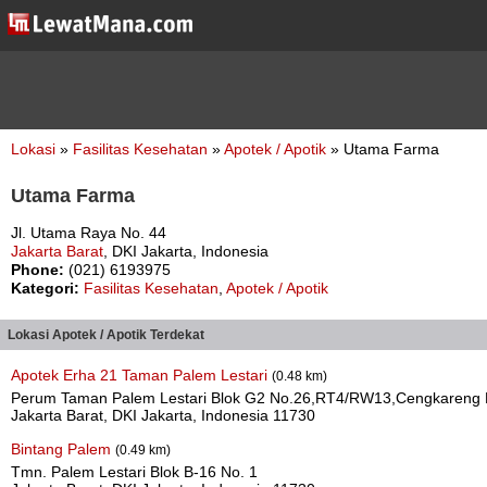
Lokasi
»
Fasilitas Kesehatan
»
Apotek / Apotik
» Utama Farma
Utama Farma
Jl. Utama Raya No. 44
Jakarta Barat
, DKI Jakarta, Indonesia
Phone:
(021) 6193975
Kategori:
Fasilitas Kesehatan
,
Apotek / Apotik
Lokasi Apotek / Apotik Terdekat
Apotek Erha 21 Taman Palem Lestari
(0.48 km)
Perum Taman Palem Lestari Blok G2 No.26,RT4/RW13,Cengkareng Ba
Jakarta Barat, DKI Jakarta, Indonesia 11730
Bintang Palem
(0.49 km)
Tmn. Palem Lestari Blok B-16 No. 1