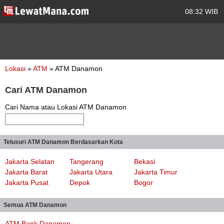
08:32 WIB
Lokasi
»
ATM
» ATM Danamon
Cari ATM Danamon
Cari Nama atau Lokasi ATM Danamon
Telusuri ATM Danamon Berdasarkan Kota
Jakarta Selatan
Tangerang
Bekasi
Jakarta Barat
Jakarta Utara
Jakarta Timur
Jakarta Pusat
Depok
Bogor
Semua ATM Danamon
ATM Bank Danamon