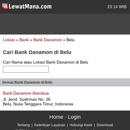
23:14 WIB
Lokasi
»
Bank
»
Bank Danamon
» Belu
Cari Bank Danamon di Belu
Cari Nama atau Lokasi Bank Danamon di Belu
Semua Bank Danamon di Belu
Bank Danamon Atambua
Jl. Jend. Sudirman No. 26
Belu, Nusa Tenggara Timur, Indonesia
Home
·
Login
Tentang
|
Ketentuan Layanan
|
Hubungi Kami
|
Download