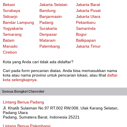
Bekasi
Jakarta Selatan
Jakarta Barat
Surabaya
Bandung
Jakarta Pusat
Sidoarjo
Banjarmasin
Jakarta Utara
Bandar Lampung
Padang
Pekanbaru
Yogyakarta
Surakarta
Samarinda
Semarang
Denpasar
Bogor
Batam
Mataram
Balikpapan
Manado
Palembang
Jakarta Timur
Cirebon
Kota yang Anda cari tidak ada didaftar?
Cari pada form pencarian diatas. Anda bisa memasukkan nama
kota atau nama provinsi untuk pencarian lokasi, atau lihat
daftar
kota selengkapnya
.
Semua Bengkel Chevrolet
Lintang Benua Padang
Jl. Khatib Sulaiman No.97 RT.002 RW.008, Ulak Karang Selatan,
Padang Utara
Padang, Sumatera Barat, Indonesia 25221
Lintang Benua Palembang