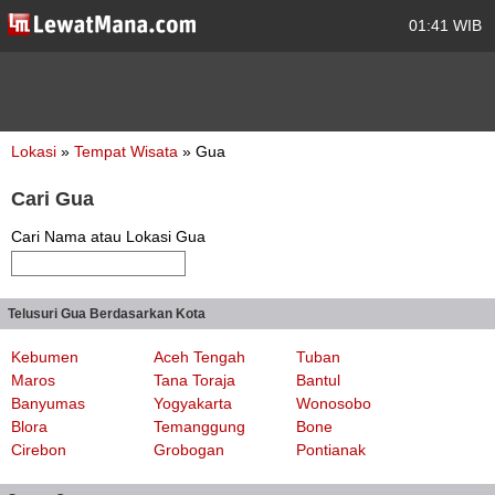
01:41 WIB
Lokasi
»
Tempat Wisata
» Gua
Cari Gua
Cari Nama atau Lokasi Gua
Telusuri Gua Berdasarkan Kota
Kebumen
Aceh Tengah
Tuban
Maros
Tana Toraja
Bantul
Banyumas
Yogyakarta
Wonosobo
Blora
Temanggung
Bone
Cirebon
Grobogan
Pontianak