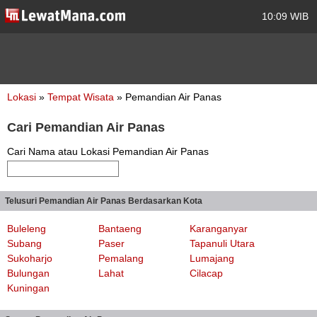
10:09 WIB
Lokasi
»
Tempat Wisata
» Pemandian Air Panas
Cari Pemandian Air Panas
Cari Nama atau Lokasi Pemandian Air Panas
Telusuri Pemandian Air Panas Berdasarkan Kota
Buleleng
Bantaeng
Karanganyar
Subang
Paser
Tapanuli Utara
Sukoharjo
Pemalang
Lumajang
Bulungan
Lahat
Cilacap
Kuningan