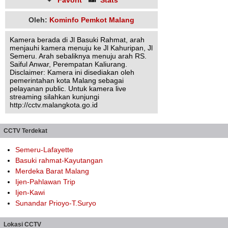
Favorit
Stats
Oleh:
Kominfo Pemkot Malang
Kamera berada di Jl Basuki Rahmat, arah
menjauhi kamera menuju ke Jl Kahuripan, Jl
Semeru. Arah sebaliknya menuju arah RS.
Saiful Anwar, Perempatan Kaliurang.
Disclaimer: Kamera ini disediakan oleh
pemerintahan kota Malang sebagai
pelayanan public. Untuk kamera live
streaming silahkan kunjungi
http://cctv.malangkota.go.id
CCTV Terdekat
Semeru-Lafayette
Basuki rahmat-Kayutangan
Merdeka Barat Malang
Ijen-Pahlawan Trip
Ijen-Kawi
Sunandar Prioyo-T.Suryo
Lokasi CCTV