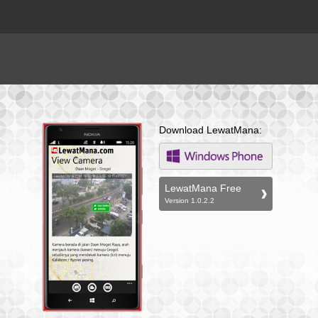
Download LewatMana:
LewatMana Free
Version 1.0.2.2