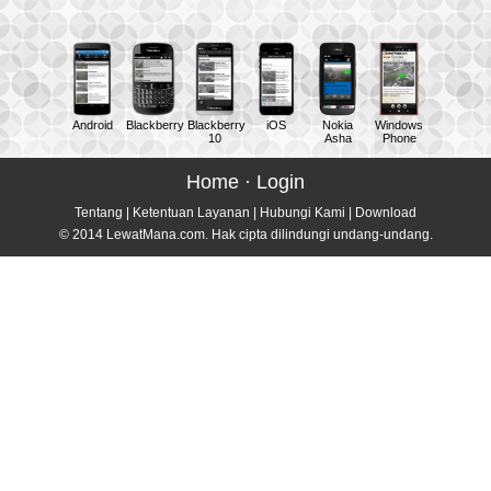
Android
Blackberry
Blackberry
iOS
Nokia
Windows
10
Asha
Phone
Home
·
Login
Tentang
|
Ketentuan Layanan
|
Hubungi Kami
|
Download
© 2014 LewatMana.com. Hak cipta dilindungi undang-undang.