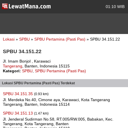
01:10 WIB
Lokasi
»
SPBU
»
SPBU Pertamina (Pasti Pas)
» SPBU 34.151.22
SPBU 34.151.22
Jl. Imam Bonjol , Karawaci
Tangerang
, Banten, Indonesia 15115
Kategori:
SPBU
,
SPBU Pertamina (Pasti Pas)
Lokasi SPBU Pertamina (Pasti Pas) Terdekat
SPBU 34.151.35
(0.93 km)
Jl. Merdeka No.40, Cimone aya, Karawaci, Kota Tangerang
Tangerang, Banten, Indonesia 15114
SPBU 34.151.13
(1.47 km)
Jl. Jenderal Sudirman No.58, RT.005/RW.005, Babakan, Kec.
Tangerang, Kota Tangerang, Banten