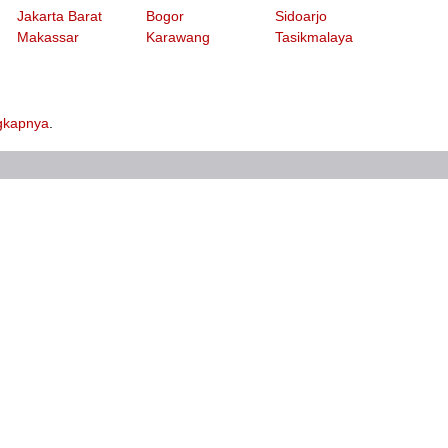
Jakarta Barat
Bogor
Sidoarjo
Makassar
Karawang
Tasikmalaya
ngkapnya
.