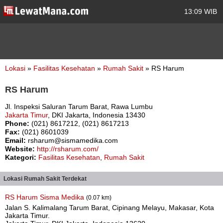
13:09 WIB
Lokasi
»
Fasilitas Kesehatan
»
Rumah Sakit
» RS Harum
RS Harum
Jl. Inspeksi Saluran Tarum Barat, Rawa Lumbu
Jakarta Timur
, DKI Jakarta, Indonesia 13430
Phone:
(021) 8617212, (021) 8617213
Fax:
(021) 8601039
Email:
rsharum@sismamedika.com
Website:
http://rsharum.com/
Kategori:
Fasilitas Kesehatan
,
Rumah Sakit
Lokasi Rumah Sakit Terdekat
RS Harum Sisma Medika
(0.07 km)
Jalan S. Kalimalang Tarum Barat, Cipinang Melayu, Makasar, Kota
Jakarta Timur.