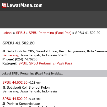
Lokasi
»
SPBU
»
SPBU Pertamina (Pasti Pas)
» SPBU 41.502.20
SPBU 41.502.20
Jl. Setia Budi No.205, Srondol Kulon, Kec. Banyumanik, Kota Sema
Semarang
, Jawa Tengah, Indonesia 50263
Phone:
(024) 7476266
Kategori:
SPBU
,
SPBU Pertamina (Pasti Pas)
Lokasi SPBU Pertamina (Pasti Pas) Terdekat
SPBU 44.502.20
(0.02 km)
Jl. Setiabudi Kel. Srondol Kulon
Semarang, Jawa Tengah, Indonesia
SPBU 44.502.02
(0.75 km)
Jl. Perintis Kemerdekaan