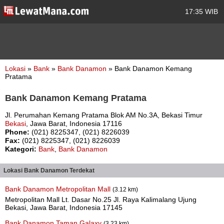
17:35 WIB
Lokasi
»
Bank
»
Bank Danamon
» Bank Danamon Kemang
Pratama
Bank Danamon Kemang Pratama
Jl. Perumahan Kemang Pratama Blok AM No.3A, Bekasi Timur
Bekasi
, Jawa Barat, Indonesia 17116
Phone:
(021) 8225347, (021) 8226039
Fax:
(021) 8225347, (021) 8226039
Kategori:
Bank
,
Bank Danamon
Lokasi Bank Danamon Terdekat
Bank Danamon Metropolitan Mall
(3.12 km)
Metropolitan Mall Lt. Dasar No.25 Jl. Raya Kalimalang Ujung
Bekasi, Jawa Barat, Indonesia 17145
Bank Danamon Taman Galaxy
(3.23 km)