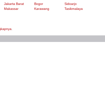
Jakarta Barat
Bogor
Sidoarjo
Makassar
Karawang
Tasikmalaya
ngkapnya
.