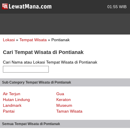
01:55 WIB
Lokasi
»
Tempat Wisata
» Pontianak
Cari Tempat Wisata di Pontianak
Cari Nama atau Lokasi Tempat Wisata di Pontianak
Sub Category Tempat Wisata di Pontianak
Air Terjun
Gua
Hutan Lindung
Keraton
Landmark
Museum
Pantai
Taman Wisata
Semua Tempat Wisata di Pontianak