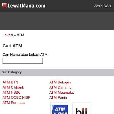
23:09 WIB
Lokasi
» ATM
Cari ATM
Cari Nama atau Lokasi ATM
Sub Category
ATM BTN
ATM Bukopin
ATM Citibank
ATM Danamon
ATM HSBC
ATM Muamalat
ATM OCBC NISP
ATM Panin
ATM Permata