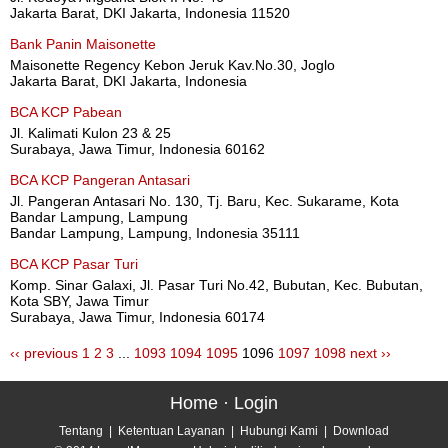
Jakarta Barat, DKI Jakarta, Indonesia 11520
Bank Panin Maisonette
Maisonette Regency Kebon Jeruk Kav.No.30, Joglo
Jakarta Barat, DKI Jakarta, Indonesia
BCA KCP Pabean
Jl. Kalimati Kulon 23 & 25
Surabaya, Jawa Timur, Indonesia 60162
BCA KCP Pangeran Antasari
Jl. Pangeran Antasari No. 130, Tj. Baru, Kec. Sukarame, Kota
Bandar Lampung, Lampung
Bandar Lampung, Lampung, Indonesia 35111
BCA KCP Pasar Turi
Komp. Sinar Galaxi, Jl. Pasar Turi No.42, Bubutan, Kec. Bubutan,
Kota SBY, Jawa Timur
Surabaya, Jawa Timur, Indonesia 60174
‹‹ previous
1
2
3
...
1093
1094
1095
1096
1097
1098
next ››
Home
·
Login
Tentang
|
Ketentuan Layanan
|
Hubungi Kami
|
Download